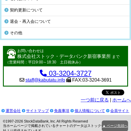
契約更新について
退会・再入会について
その他
お問い合わせは
株式会社ストック・データバンク新宿事業所
まで
（営業時間：平日9:00～18:30 土日祝休み）
03-3204-3727
staff@kabutatu.info
FAX:03-3204-3691
一つ前に戻る
|
ホームへ
運営会社
サイトマップ
免責事項
個人情報について
会員サイト
©1997-2026 StockDataBank, Inc. All Rights Reserved
当ホームページで掲載されているチャートのデータはストックウェザー株式会
▲ ページ先頭へ
社より提供されています。