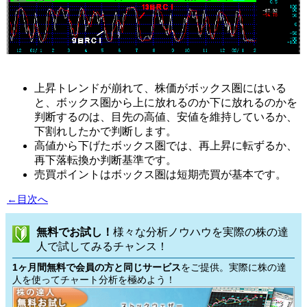
上昇トレンドが崩れて、株価がボックス圏にはいる
と、ボックス圏から上に放れるのか下に放れるのかを
判断するのは、目先の高値、安値を維持しているか、
下割れしたかで判断します。
高値から下げたボックス圏では、再上昇に転ずるか、
再下落転換か判断基準です。
売買ポイントはボックス圏は短期売買が基本です。
←目次へ
無料でお試し！
様々な分析ノウハウを実際の株の達
人で試してみるチャンス！
1ヶ月間無料で会員の方と同じサービス
をご提供。実際に株の達
人を使ってチャート分析を極めよう！