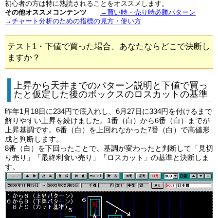
初心者の方は特に熟読されることをオススメします。
その他オススメコンテンツ
→買い時・売り時必勝パターン
→チャート分析のための指標の見方・使い方
テスト1・下値で買った場合、あなたならどこで決断し
ますか？
上昇から天井までのパターン説明と下値で買っ
たと仮定した後のボックスのロスカットの基準
昨年1月18日に234円で底入れし、6月27日に334円を付けるまで
解りやすい上昇を続けました。1番（白）から6番（白）までが
上昇基調です。6番（白）を上回れなかった7番（白）で高値形
成と判断します。
8番（白）を下回ったことで、基調が変わったと判断して「見切
り売り」「最終利食い売り」「ロスカット」の基準と決断しま
す。