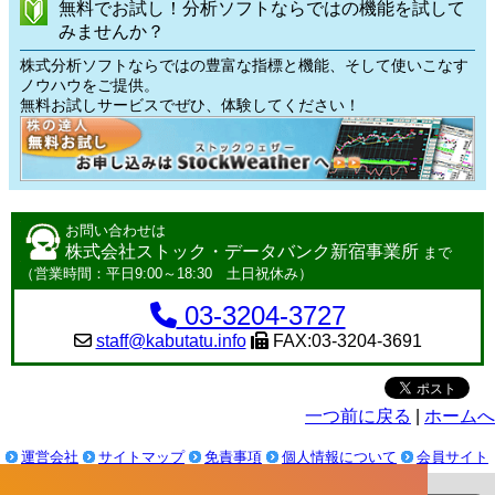
無料でお試し！分析ソフトならではの機能を試して
みませんか？
株式分析ソフトならではの豊富な指標と機能、そして使いこなす
ノウハウをご提供。
無料お試しサービスでぜひ、体験してください！
お問い合わせは
株式会社ストック・データバンク新宿事業所
まで
（営業時間：平日9:00～18:30 土日祝休み）
03-3204-3727
staff@kabutatu.info
FAX:03-3204-3691
一つ前に戻る
|
ホームへ
運営会社
サイトマップ
免責事項
個人情報について
会員サイト