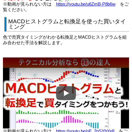
※動画が見られない方は
https://youtu.be/u6ZmB-P8b6w
をご
覧ください。
MACDヒストグラムと転換足を使った買いタイ
ミング
色で売買タイミングがわかる転換足とMACDヒストグラムを組
み合わせた手法を解説します。
Play
※動画が見られない方は
https://youtu.be/oF_2pSYbYe8
をご