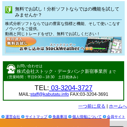
無料でお試し！分析ソフトならではの機能を試して
みませんか？
株式分析ソフトならではの豊富な指標と機能、そして使いこなす
ノウハウをご提供。
動画と同じトレードをぜひ、無料でお試しください！
お問い合わせは
株式会社ストック・データバンク新宿事業所
まで
（営業時間：平日9:00～18:30 土日祝休み）
TEL:
03-3204-3727
MAIL:
staff@kabutatu.info
FAX:03-3204-3691
一つ前に戻る
|
ホームへ
運営会社
サイトマップ
免責事項
個人情報について
会員サイト