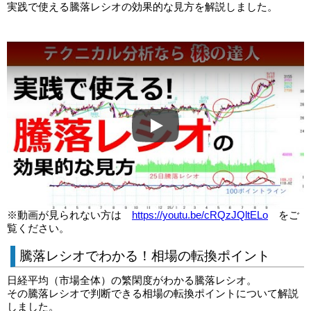
実践で使える騰落レシオの効果的な見方を解説しました。
Play
※動画が見られない方は
https://youtu.be/cRQzJQltELo
をご
覧ください。
騰落レシオでわかる！相場の転換ポイント
日経平均（市場全体）の繁閑度がわかる騰落レシオ。
その騰落レシオで判断できる相場の転換ポイントについて解説
しました。