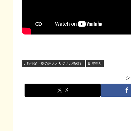
転換足（株の達人オリジナル指標）
空売り
シ
X