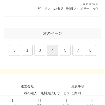
2022.08.24
RCI
テクニカル指標
銘柄選び（スクリーニング）
次のページ
前
次
1
3
4
5
7
へ
へ
運営会社
免責事項
株の達人・無料お試しサービス ご案内
©StockDataBank, Inc. All Rights Reserved