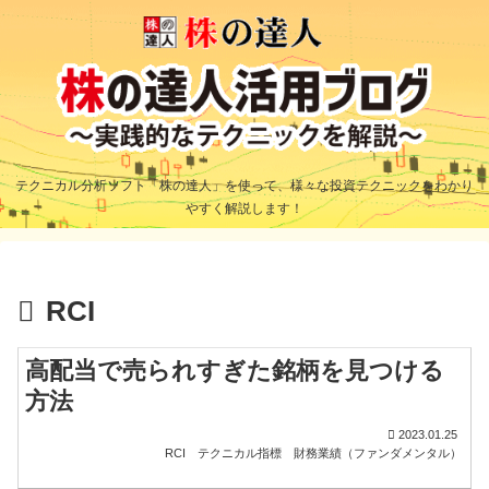
テクニカル分析ソフト「株の達人」を使って、様々な投資テクニックをわかり
やすく解説します！
RCI
高配当で売られすぎた銘柄を見つける
方法
2023.01.25
RCI
テクニカル指標
財務業績（ファンダメンタル）