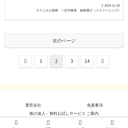
2024.11.20
テクニカル指標
一目均衡表
銘柄選び（スクリーニング）
次のページ
前
次
1
2
3
14
へ
へ
運営会社
免責事項
株の達人・無料お試しサービス ご案内
©StockDataBank, Inc. All Rights Reserved